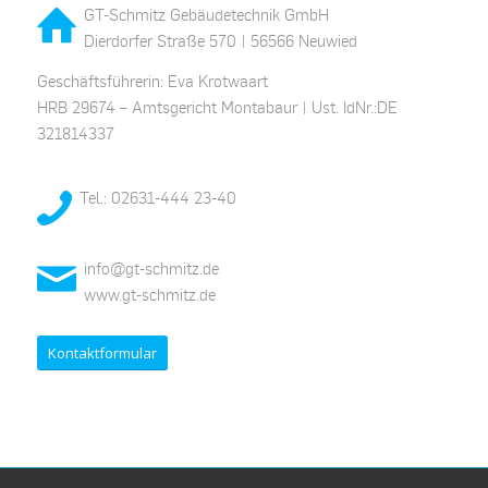
GT-Schmitz Gebäudetechnik GmbH
Dierdorfer Straße 570 | 56566 Neuwied
Geschäftsführerin: Eva Krotwaart
HRB 29674 – Amtsgericht Montabaur | Ust. IdNr.:DE
321814337
Tel.: 02631-444 23-40
info@gt-schmitz.de
www.gt-schmitz.de
Kontaktformular